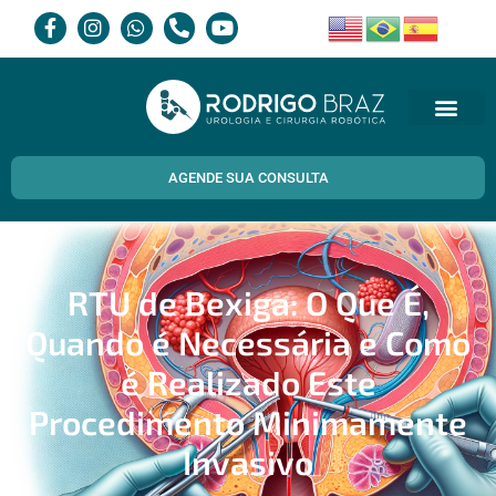
AGENDE SUA CONSULTA
RTU de Bexiga: O Que É,
Quando é Necessária e Como
é Realizado Este
Procedimento Minimamente
Invasivo